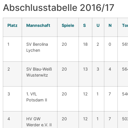
Abschlusstabelle 2016/17
Platz
Mannschaft
Spiele
S
U
N
To
1
SV Berolina
20
18
2
0
56
Lychen
2
SV Blau-Weiß
20
13
3
4
56
Wusterwitz
3
1. VfL
20
12
1
7
54
Potsdam II
4
HV GW
20
12
1
7
50
Werder e.V. II