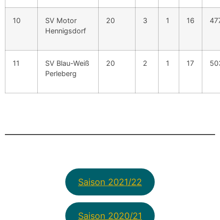
10
SV Motor
20
3
1
16
47
Hennigsdorf
11
SV Blau-Weiß
20
2
1
17
50
Perleberg
Saison 2021/22
Saison 2020/21