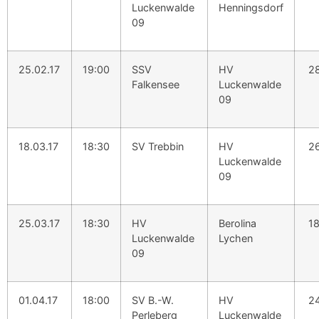
Luckenwalde
Henningsdorf
09
25.02.17
19:00
SSV
HV
28
Falkensee
Luckenwalde
09
18.03.17
18:30
SV Trebbin
HV
26
Luckenwalde
09
25.03.17
18:30
HV
Berolina
18
Luckenwalde
Lychen
09
01.04.17
18:00
SV B.-W.
HV
24
Perleberg
Luckenwalde