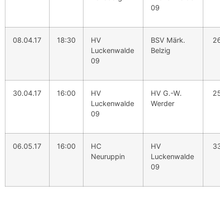
09
08.04.17
18:30
HV
BSV Märk.
26
Luckenwalde
Belzig
09
30.04.17
16:00
HV
HV G.-W.
25
Luckenwalde
Werder
09
06.05.17
16:00
HC
HV
33
Neuruppin
Luckenwalde
09