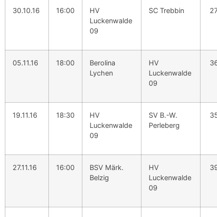
30.10.16
16:00
HV
SC Trebbin
27
Luckenwalde
09
05.11.16
18:00
Berolina
HV
36
Lychen
Luckenwalde
09
19.11.16
18:30
HV
SV B.-W.
35
Luckenwalde
Perleberg
09
27.11.16
16:00
BSV Märk.
HV
39
Belzig
Luckenwalde
09