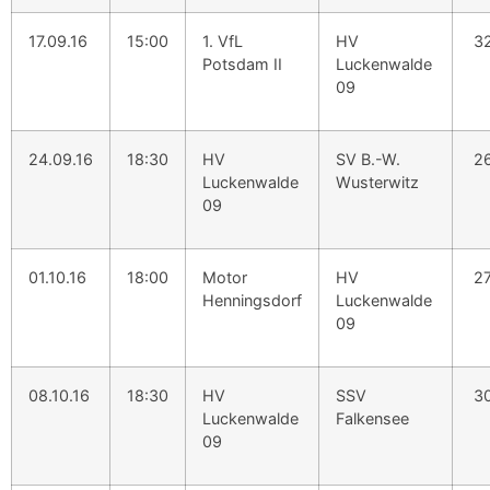
17.09.16
15:00
1. VfL
HV
32
Potsdam II
Luckenwalde
09
24.09.16
18:30
HV
SV B.-W.
26
Luckenwalde
Wusterwitz
09
01.10.16
18:00
Motor
HV
27
Henningsdorf
Luckenwalde
09
08.10.16
18:30
HV
SSV
30
Luckenwalde
Falkensee
09