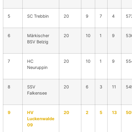
5
SC Trebbin
20
9
7
4
57
6
Märkischer
20
10
1
9
53
BSV Belzig
7
HC
20
10
1
9
55
Neuruppin
8
SSV
20
6
3
11
54
Falkensee
9
HV
20
2
5
13
50
Luckenwalde
09