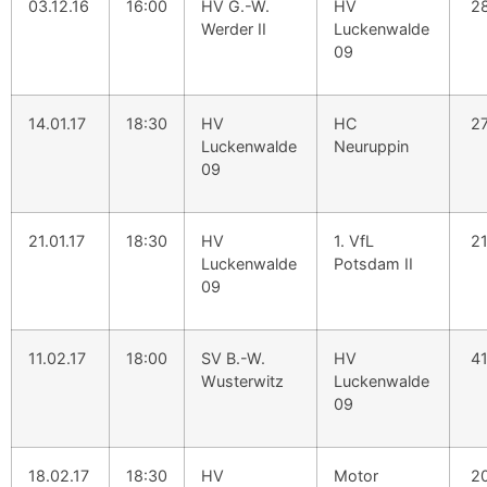
03.12.16
16:00
HV G.-W.
HV
28
Werder II
Luckenwalde
09
14.01.17
18:30
HV
HC
27
Luckenwalde
Neuruppin
09
21.01.17
18:30
HV
1. VfL
21
Luckenwalde
Potsdam II
09
11.02.17
18:00
SV B.-W.
HV
41
Wusterwitz
Luckenwalde
09
18.02.17
18:30
HV
Motor
20