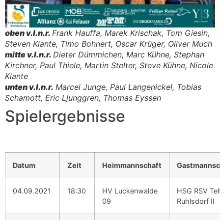
oben v.l.n.r.
Frank Hauffa, Marek Krischak, Tom Giesin,
Steven Klante, Timo Bohnert, Oscar Krüger, Oliver Much
mitte v.l.n.r.
Dieter Dümmichen, Marc Kühne, Stephan
Kirchner, Paul Thiele, Martin Stelter, Steve Kühne, Nicole
Klante
unten v.l.n.r.
Marcel Junge, Paul Langenickel, Tobias
Schamott, Eric Ljunggren, Thomas Eyssen
Spielergebnisse
Datum
Zeit
Heimmannschaft
Gastmannsc
04.09.2021
18:30
HV Luckenwalde
HSG RSV Tel
09
Ruhlsdorf II