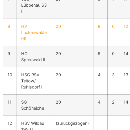
Lübbenau 63
II
8
HV
20
8
0
12
Luckenwalde
09
9
HC
20
6
0
14
Spreewald II
10
HSG RSV
20
4
3
13
Teltow/
Ruhlsdorf II
11
SG
20
4
2
14
Schöneiche
12
HSV Wildau
(zurückgezogen)
1950 II