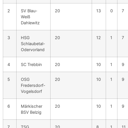
2
SV Blau-
20
13
0
7
Weiß
Dahlewitz
3
HSG
20
12
1
7
Schlaubetal-
Odervorland
4
SC Trebbin
20
10
1
9
5
OSG
20
10
1
9
Fredersdorf-
Vogelsdorf
6
Märkischer
20
10
1
9
BSV Belzig
7
TSG
20
8
1
11