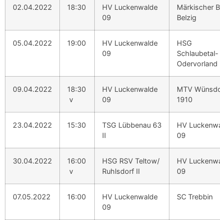
02.04.2022
18:30
HV Luckenwalde
Märkischer 
09
Belzig
05.04.2022
19:00
HV Luckenwalde
HSG
09
Schlaubetal-
Odervorland
09.04.2022
18:30
HV Luckenwalde
MTV Wünsdo
v
09
1910
23.04.2022
15:30
TSG Lübbenau 63
HV Luckenw
II
09
30.04.2022
16:00
HSG RSV Teltow/
HV Luckenw
v
Ruhlsdorf II
09
07.05.2022
16:00
HV Luckenwalde
SC Trebbin
09